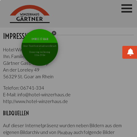
IMPRESSUM
IMBISS ST. GOAR
Unser Team freut sich auf euren Besuch
Hotel Winzerhaus
!
Donnerstag bis Dienstag
Ihn. Familie Gärtner
11 bis 19 Uhr
Gärtner Gastro Group
An der Loreley 49
56329 St. Goar am Rhein
Telefon:
06741-334
E-Mail: info@hotel-winzerhaus.de
http://www.hotel-winzerhaus.de
BILDQUELLEN
Auf dieser Internetpräsenz wurden neben Bildern aus dem
eigenen Bildarchiv und von
auch folgende Bilder
Pixabay