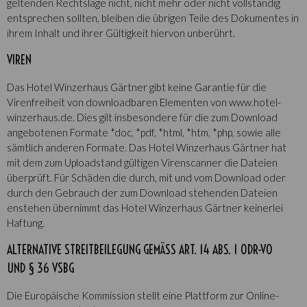
geltenden Rechtslage nicht, nicht mehr oder nicht vollständig
entsprechen sollten, bleiben die übrigen Teile des Dokumentes in
ihrem Inhalt und ihrer Gültigkeit hiervon unberührt.
VIREN
Das Hotel Winzerhaus Gärtner gibt keine Garantie für die
Virenfreiheit von downloadbaren Elementen von www.hotel-
winzerhaus.de. Dies gilt insbesondere für die zum Download
angebotenen Formate *doc, *pdf, *html, *htm, *php, sowie alle
sämtlich anderen Formate. Das Hotel Winzerhaus Gärtner hat
mit dem zum Uploadstand gültigen Virenscanner die Dateien
überprüft. Für Schäden die durch, mit und vom Download oder
durch den Gebrauch der zum Download stehenden Dateien
enstehen übernimmt das Hotel Winzerhaus Gärtner keinerlei
Haftung.
ALTERNATIVE STREITBEILEGUNG GEMÄSS ART. 14 ABS. 1 ODR-VO U
ND § 36 VSBG
Die Europäische Kommission stellt eine Plattform zur Online-