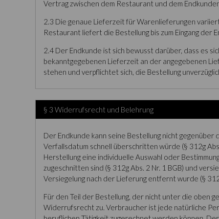
Vertrag zwischen dem Restaurant und dem Endkunde
2.3 Die genaue Lieferzeit für Warenlieferungen variie
Restaurant liefert die Bestellung bis zum Eingang d
2.4 Der Endkunde ist sich bewusst darüber, dass es si
bekanntgegebenen Lieferzeit an der angegebenen Lief
stehen und verpflichtet sich, die Bestellung unverzügli
§ 3 Widerrufsrecht und Belehrung
Der Endkunde kann seine Bestellung nicht gegenüber d
Verfallsdatum schnell überschritten würde (§ 312g Abs.
Herstellung eine individuelle Auswahl oder Bestimmun
zugeschnitten sind (§ 312g Abs. 2 Nr. 1 BGB) und ver
Versiegelung nach der Lieferung entfernt wurde (§ 312g
Für den Teil der Bestellung, der nicht unter die oben 
Widerrufsrecht zu. Verbraucher ist jede natürliche Pe
beruflichen Tätigkeit zugerechnet werden können. Der