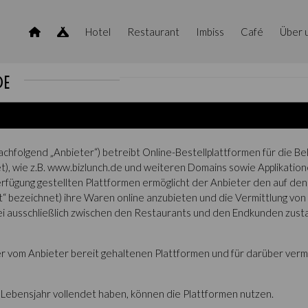
Hotel
Restaurant
Imbiss
Café
Über 
DE
achfolgend „Anbieter“) betreibt Online-Bestellplattformen für die 
t), wie z.B. www.bizlunch.de und weiteren Domains sowie Applikatio
erfügung gestellten Plattformen ermöglicht der Anbieter den auf de
“ bezeichnet) ihre Waren online anzubieten und die Vermittlung von
 ausschließlich zwischen den Restaurants und den Endkunden zustan
er vom Anbieter bereit gehaltenen Plattformen und für darüber ver
 Lebensjahr vollendet haben, können die Plattformen nutzen.