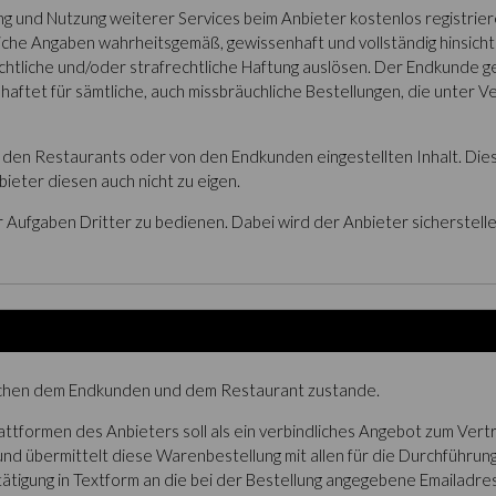
ng und Nutzung weiterer Services beim Anbieter kostenlos registriere
che Angaben wahrheitsgemäß, gewissenhaft und vollständig hinsichtl
chtliche und/oder strafrechtliche Haftung auslösen. Der Endkunde 
de haftet für sämtliche, auch missbräuchliche Bestellungen, die unt
den Restaurants oder von den Endkunden eingestellten Inhalt. Diese
bieter diesen auch nicht zu eigen.
ner Aufgaben Dritter zu bedienen. Dabei wird der Anbieter sicherstell
schen dem Endkunden und dem Restaurant zustande.
lattformen des Anbieters soll als ein verbindliches Angebot zum Ver
d übermittelt diese Warenbestellung mit allen für die Durchführun
igung in Textform an die bei der Bestellung angegebene Emailadres