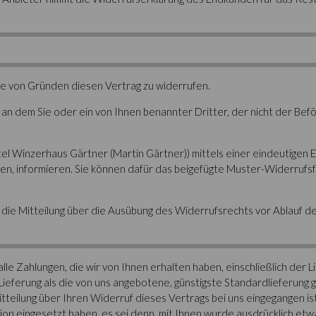
be von Gründen diesen Vertrag zu widerrufen.
 an dem Sie oder ein von Ihnen benannter Dritter, der nicht der Bef
 Winzerhaus Gärtner (Martin Gärtner)) mittels einer eindeutigen Erk
ufen, informieren. Sie können dafür das beigefügte Muster-Widerruf
e die Mitteilung über die Ausübung des Widerrufsrechts vor Ablauf d
lle Zahlungen, die wir von Ihnen erhalten haben, einschließlich der 
 Lieferung als die von uns angebotene, günstigste Standardlieferung
tteilung über Ihren Widerruf dieses Vertrags bei uns eingegangen i
tion eingesetzt haben, es sei denn, mit Ihnen wurde ausdrücklich etw