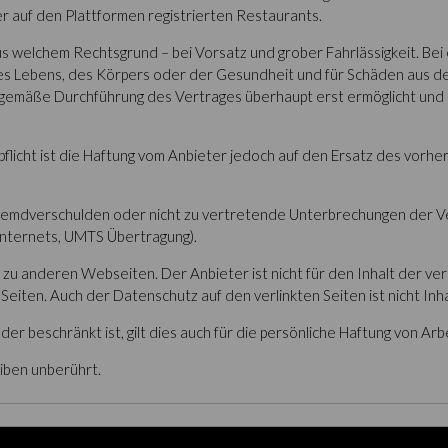
er auf den Plattformen registrierten Restaurants.
s welchem Rechtsgrund – bei Vorsatz und grober Fahrlässigkeit. Bei 
es Lebens, des Körpers oder der Gesundheit und für Schäden aus der
ngsgemäße Durchführung des Vertrages überhaupt erst ermöglicht und
spflicht ist die Haftung vom Anbieter jedoch auf den Ersatz des vor
 Fremdverschulden oder nicht zu vertretende Unterbrechungen der Ve
Internets, UMTS Übertragung).
 zu anderen Webseiten. Der Anbieter ist nicht für den Inhalt der ve
 Seiten. Auch der Datenschutz auf den verlinkten Seiten ist nicht Inh
r beschränkt ist, gilt dies auch für die persönliche Haftung von Arb
iben unberührt.