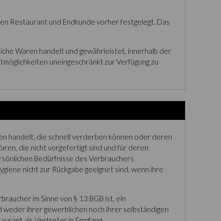
schen Restaurant und Endkunde vorher festgelegt. Das
bliche Waren handelt und gewährleistet, innerhalb der
tmöglichkeiten uneingeschränkt zur Verfügung zu
en handelt, die schnell verderben können oder deren
ren, die nicht vorgefertigt sind und für deren
ersönlichen Bedürfnisse des Verbrauchers
giene nicht zur Rückgabe geeignet sind, wenn ihre
braucher im Sinne von § 13 BGB ist, ein
d weder ihrer gewerblichen noch ihrer selbständigen
urant als Vertreter in Empfang.