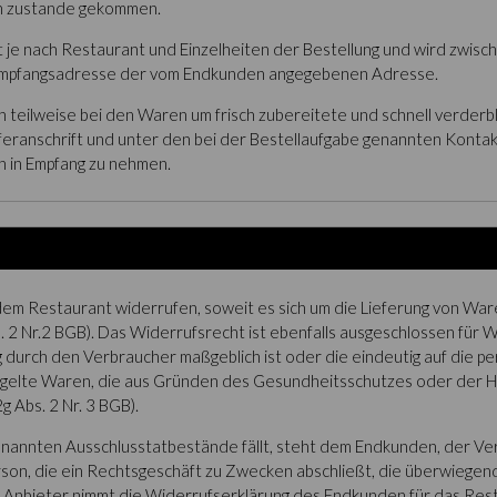
n zustande gekommen.
rt je nach Restaurant und Einzelheiten der Bestellung und wird zwi
er Empfangsadresse der vom Endkunden angegebenen Adresse.
ch teilweise bei den Waren um frisch zubereitete und schnell verder
eranschrift und unter den bei der Bestellaufgabe genannten Kontak
ch in Empfang zu nehmen.
em Restaurant widerrufen, soweit es sich um die Lieferung von War
 2 Nr.2 BGB). Das Widerrufsrecht ist ebenfalls ausgeschlossen für Wa
g durch den Verbraucher maßgeblich ist oder die eindeutig auf die p
siegelte Waren, die aus Gründen des Gesundheitsschutzes oder der Hy
 Abs. 2 Nr. 3 BGB).
genannten Ausschlusstatbestände fällt, steht dem Endkunden, der Ver
rson, die ein Rechtsgeschäft zu Zwecken abschließt, die überwiegen
 Anbieter nimmt die Widerrufserklärung des Endkunden für das Resta