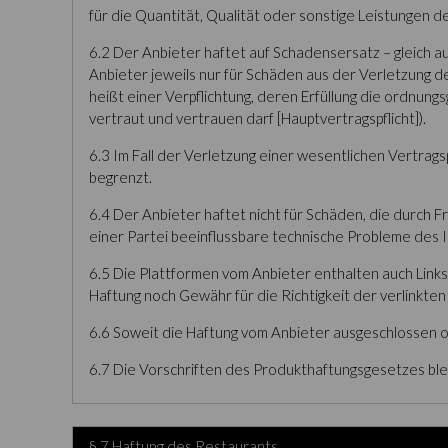
für die Quantität, Qualität oder sonstige Leistungen d
6.2 Der Anbieter haftet auf Schadensersatz – gleich au
Anbieter jeweils nur für Schäden aus der Verletzung d
heißt einer Verpflichtung, deren Erfüllung die ordnu
vertraut und vertrauen darf [Hauptvertragspflicht]).
6.3 Im Fall der Verletzung einer wesentlichen Vertrag
begrenzt.
6.4 Der Anbieter haftet nicht für Schäden, die durch
einer Partei beeinflussbare technische Probleme des 
6.5 Die Plattformen vom Anbieter enthalten auch Links
Haftung noch Gewähr für die Richtigkeit der verlinkten
6.6 Soweit die Haftung vom Anbieter ausgeschlossen ode
6.7 Die Vorschriften des Produkthaftungsgesetzes ble
§ 7 Haftung des Restaurants