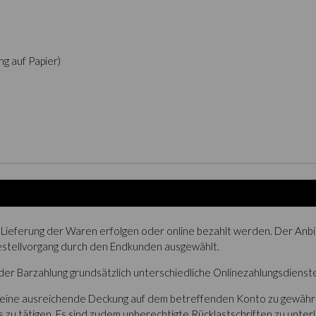
ng auf Papier)
Lieferung der Waren erfolgen oder online bezahlt werden. Der Anbi
Bestellvorgang durch den Endkunden ausgewählt.
r Barzahlung grundsätzlich unterschiedliche Onlinezahlungsdienste,
en eine ausreichende Deckung auf dem betreffenden Konto zu gewährl
zu tätigen. Es sind zudem unberechtigte Rücklastschriften zu unter