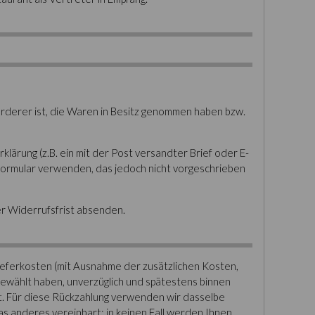
örderer ist, die Waren in Besitz genommen haben bzw.
lärung (z.B. ein mit der Post versandter Brief oder E-
sformular verwenden, das jedoch nicht vorgeschrieben
er Widerrufsfrist absenden.
Lieferkosten (mit Ausnahme der zusätzlichen Kosten,
 gewählt haben, unverzüglich und spätestens binnen
st. Für diese Rückzahlung verwenden wir dasselbe
as anderes vereinbart; in keinen Fall werden Ihnen