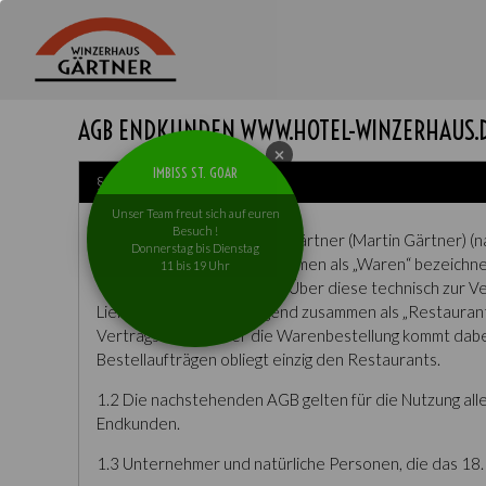
AGB ENDKUNDEN WWW.HOTEL-WINZERHAUS.
IMBISS ST. GOAR
§ 1 Vertragsgegenstand
Unser Team freut sich auf euren
Besuch !
1.1 Das Hotel Winzerhaus Gärtner (Martin Gärtner) (n
Donnerstag bis Dienstag
Artikeln (nachfolgend zusammen als „Waren“ bezeichne
11 bis 19 Uhr
"Plattformen" bezeichnet). Über diese technisch zur V
Lieferdiensten (nachfolgend zusammen als „Restaurant
Vertragsschluss über die Warenbestellung kommt dabei
Bestellaufträgen obliegt einzig den Restaurants.
1.2 Die nachstehenden AGB gelten für die Nutzung all
Endkunden.
1.3 Unternehmer und natürliche Personen, die das 18.