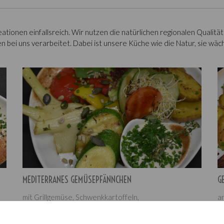
reationen einfallsreich. Wir nutzen die natürlichen regionalen Qual
 bei uns verarbeitet. Dabei ist unsere Küche wie die Natur, sie wäch
MEDITERRANES GEMÜSEPFÄNNCHEN
G
s
mit Grillgemüse, Schwenkkartoffeln,
a
Sonnenblumenkernen und pikantem Kräuterquark
S