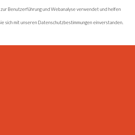
zur Benutzerführung und Webanalyse verwendet und helfen
Sie sich mit unseren Datenschutzbestimmungen einverstanden.
ind fester Spendenparter des Bethanien Kinder- und Jugenddorfes El
Powered by
Translate