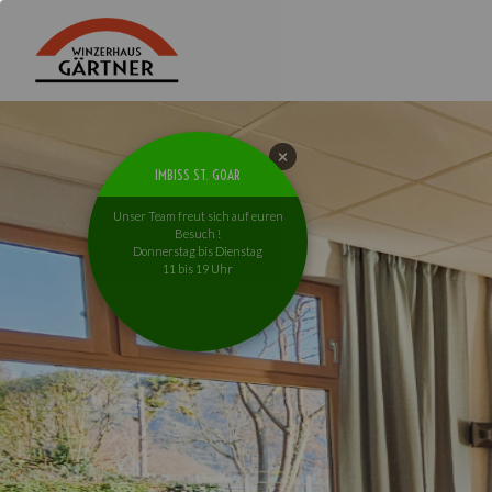
IMBISS ST. GOAR
Unser Team freut sich auf euren
Besuch !
Donnerstag bis Dienstag
11 bis 19 Uhr